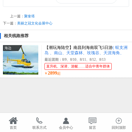
上一篇：
聚奎塔
下一篇：
美丽之冠文化会展中心
相关线路推荐
【潮玩海陆空】南昌到海南双飞5日游
( 蜈支洲
海边
岛 、南山、天堂森林、玫瑰谷、天涯海角、
直升机体验、豪华游艇出海 )
最近团期：8/9、8/10、8/11、8/12、8/13
直升机、深潜、游艇……适合中青年群体
2899
￥
起
首页
联系方式
会员中心
留言
回到顶部