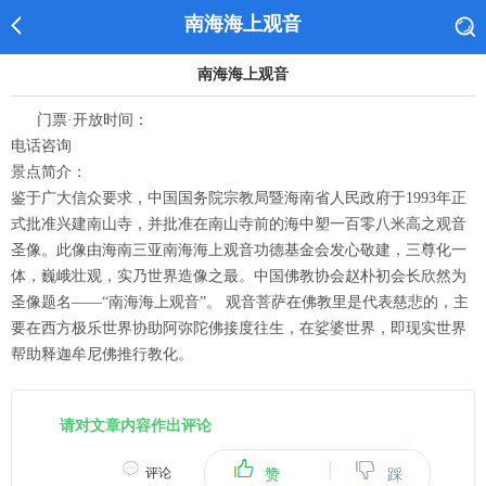
南海海上观音
南海海上观音
门票·开放时间：
电话咨询
景点简介：
鉴于广大信众要求，中国国务院宗教局暨海南省人民政府于1993年正
式批准兴建南山寺，并批准在南山寺前的海中塑一百零八米高之观音
圣像。此像由海南三亚南海海上观音功德基金会发心敬建，三尊化一
体，巍峨壮观，实乃世界造像之最。中国佛教协会赵朴初会长欣然为
圣像题名――“南海海上观音”。 观音菩萨在佛教里是代表慈悲的，主
要在西方极乐世界协助阿弥陀佛接度往生，在娑婆世界，即现实世界
帮助释迦牟尼佛推行教化。
请对文章内容作出评论
|
评论
赞
踩