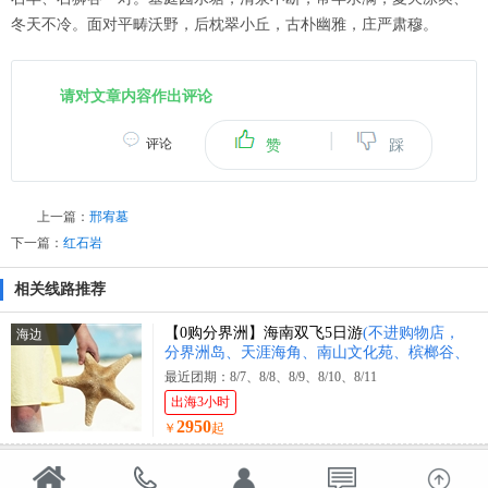
冬天不冷。面对平畴沃野，后枕翠小丘，古朴幽雅，庄严肃穆。
请对文章内容作出评论
|
评论
赞
踩
上一篇：
邢宥墓
下一篇：
红石岩
相关线路推荐
【0购分界洲】海南双飞5日游
(不进购物店，
海边
分界洲岛、天涯海角、南山文化苑、槟榔谷、
黎王夜宴)
最近团期：8/7、8/8、8/9、8/10、8/11
出海3小时
2950
￥
起