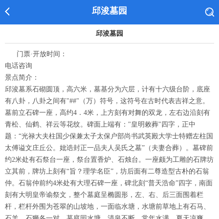
邱浚墓园
邱浚墓园
门票·开放时间：
电话咨询
景点简介：
邱浚墓系石砌圆顶，高六米，墓基分为六层，计有十六级台阶，底座
有八卦，八卦之间有"##"（万）符号，这符号在古时代表吉祥之意。
墓前立石碑一座，高约4．4米，上方刻有对舞的双龙，左右边沿刻有
青松、仙鹤、祥云等花纹。碑面上端有："皇明敕葬"四字，正中
题：“光禄大夫柱国少保兼太子太保户部尚书武英殿大学士特赠左柱国
太傅谥文庄丘公。妣诰封正一品夫人吴氏之墓”（夫妻合葬）。墓碑前
约2米处有石祭台一座，祭台置香炉、石烛台。一座颇为工雕的石牌坊
立其前，牌坊上刻有“旨？理学名臣”，坊后面有二尊造型古朴的石翁
仲。石翁仲前约4米处有大理石碑一座，碑北刻“普天浩命”四字，南面
刻有大明皇帝谕祭文，整个墓庭呈椭圆形，左、右、后三面围着栏
杆，栏杆外围为苍翠的山坡地，一面临水塘，水塘前草地上有石马、
石羊、石狮各一对。墓庭园水塘，清泉不断，常年水满，夏天凉爽、