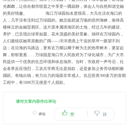
光粼粼，让你在都市喧嚣之中享受一隅寂静，体会人与自然和谐交融
的美好情趣。 海口万绿园知名度很高，大凡生活在海口的
人，几乎没有没到过万绿园的。她北临碧波万顷的琼州海峡，南倚高
楼林立的金融贸易区。这片原本属填海区的土地，经过几年的建设、
养护，已呈现出绿草如茵、花木茂盛的美好景象。徜徉在万绿园内，
人们最惊叹她草原般的广阔――洋洋洒洒上千亩的草坪一眼望不到
边；在沿海的马路边，更有近万棵以椰子树为主的热带树木，婆娑起
舞，郁郁葱葱……万绿园是海口市人民政府为了绿化城市，为广大市
民提供一个优美的生态环境和休息场所。当时，市政府一声号召，社
会各界反应强烈，工农兵学商无论是捐款，还是参加义务劳动都积极
踊跃。有钱出钱，有力出力的场面非常感人。在总投资300多万的首期
工程中，有1000万元便是个人捐款。
请对文章内容作出评论
|
评论
赞
踩