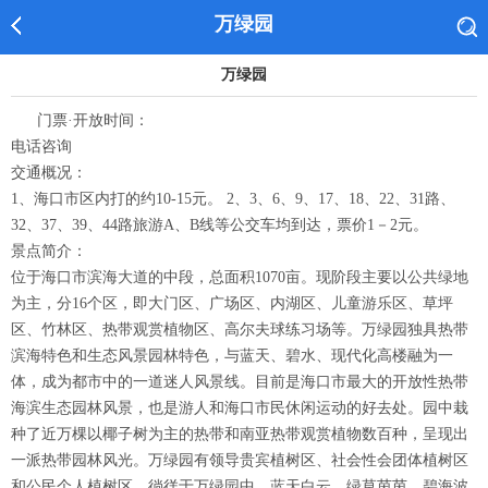
万绿园
万绿园
门票·开放时间：
电话咨询
交通概况：
1、海口市区内打的约10-15元。 2、3、6、9、17、18、22、31路、
32、37、39、44路旅游A、B线等公交车均到达，票价1－2元。
景点简介：
位于海口市滨海大道的中段，总面积1070亩。现阶段主要以公共绿地
为主，分16个区，即大门区、广场区、内湖区、儿童游乐区、草坪
区、竹林区、热带观赏植物区、高尔夫球练习场等。万绿园独具热带
滨海特色和生态风景园林特色，与蓝天、碧水、现代化高楼融为一
体，成为都市中的一道迷人风景线。目前是海口市最大的开放性热带
海滨生态园林风景，也是游人和海口市民休闲运动的好去处。园中栽
种了近万棵以椰子树为主的热带和南亚热带观赏植物数百种，呈现出
一派热带园林风光。万绿园有领导贵宾植树区、社会性会团体植树区
和公民个人植树区。徜徉于万绿园中，蓝天白云，绿草茵茵，碧海波