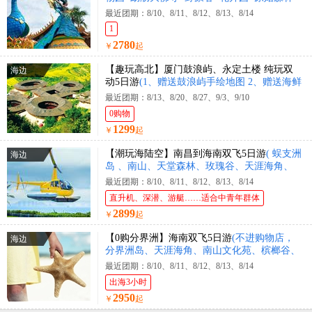
公园+花卉园+曼迈集市+星光夜市)
最近团期：8/10、8/11、8/12、8/13、8/14
1
2780
￥
起
【趣玩高北】厦门鼓浪屿、永定土楼 纯玩双
海边
动5日游
(1、赠送鼓浪屿手绘地图 2、赠送海鲜
大咖锅)
最近团期：8/13、8/20、8/27、9/3、9/10
0购物
1299
￥
起
【潮玩海陆空】南昌到海南双飞5日游
( 蜈支洲
海边
岛 、南山、天堂森林、玫瑰谷、天涯海角、
直升机体验、豪华游艇出海 )
最近团期：8/10、8/11、8/12、8/13、8/14
直升机、深潜、游艇……适合中青年群体
2899
￥
起
【0购分界洲】海南双飞5日游
(不进购物店，
海边
分界洲岛、天涯海角、南山文化苑、槟榔谷、
黎王夜宴)
最近团期：8/10、8/11、8/12、8/13、8/14
出海3小时
2950
￥
起