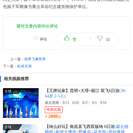
色娘子军雕像为重点革命纪念建筑物保护单位。
请对文章内容作出评论
|
评论
赞
踩
上一篇：
热带飞禽世界
下一篇：
松涛天湖
相关线路推荐
【王牌玩家】昆明+大理+丽江 双飞6日游
(30-
古镇
64岁 2-5人)
最近团期：8/13、8/20、8/27、9/3、9/10
性价比高
2880
￥
起
【纳么好玩】南昌直飞西双版纳 6日游
(勐仑植
古镇
物园+勐泐大佛寺+野象谷+花卉园+原始森林