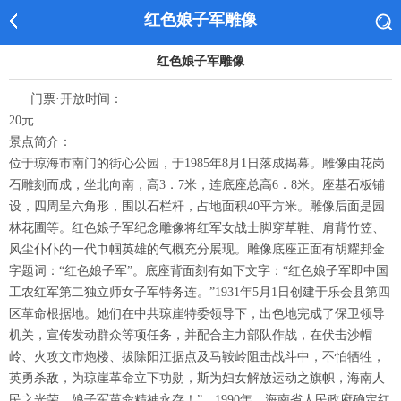
红色娘子军雕像
红色娘子军雕像
门票·开放时间：
20元
景点简介：
位于琼海市南门的街心公园，于1985年8月1日落成揭幕。雕像由花岗
石雕刻而成，坐北向南，高3．7米，连底座总高6．8米。座基石板铺
设，四周呈六角形，围以石栏杆，占地面积40平方米。雕像后面是园
林花圃等。红色娘子军纪念雕像将红军女战士脚穿草鞋、肩背竹笠、
风尘仆仆的一代巾帼英雄的气概充分展现。雕像底座正面有胡耀邦金
字题词：“红色娘子军”。底座背面刻有如下文字：“红色娘子军即中国
工农红军第二独立师女子军特务连。”1931年5月1日创建于乐会县第四
区革命根据地。她们在中共琼崖特委领导下，出色地完成了保卫领导
机关，宣传发动群众等项任务，并配合主力部队作战，在伏击沙帽
岭、火攻文市炮楼、拔除阳江据点及马鞍岭阻击战斗中，不怕牺牲，
英勇杀敌，为琼崖革命立下功勋，斯为妇女解放运动之旗帜，海南人
民之光荣，娘子军革命精神永存！”。1990年，海南省人民政府确定红