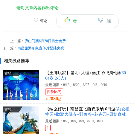
请对文章内容作出评论
|
评论
赞
踩
上一篇：
庐山门票6月20日男士免费
下一篇：
南昌旅游形象宣传片登陆央视
相关线路推荐
【王牌玩家】昆明+大理+丽江 双飞6日游
(30-
古镇
64岁 2-5人)
最近团期：8/13、8/20、8/27、9/3、9/10
性价比高
2880
￥
起
【纳么好玩】南昌直飞西双版纳 6日游
(勐仑植
古镇
物园+勐泐大佛寺+野象谷+花卉园+原始森林
公园+花卉园+曼迈集市+星光夜市)
最近团期：8/7、8/8、8/9、8/10、8/11
1