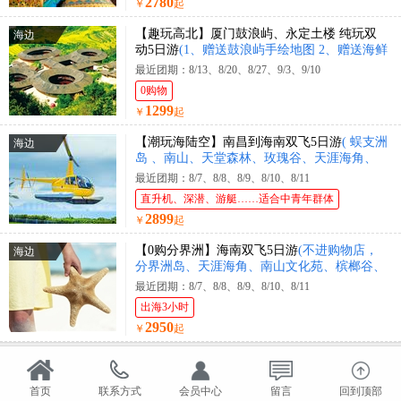
2780
￥
起
【趣玩高北】厦门鼓浪屿、永定土楼 纯玩双
海边
动5日游
(1、赠送鼓浪屿手绘地图 2、赠送海鲜
大咖锅)
最近团期：8/13、8/20、8/27、9/3、9/10
0购物
1299
￥
起
【潮玩海陆空】南昌到海南双飞5日游
( 蜈支洲
海边
岛 、南山、天堂森林、玫瑰谷、天涯海角、
直升机体验、豪华游艇出海 )
最近团期：8/7、8/8、8/9、8/10、8/11
直升机、深潜、游艇……适合中青年群体
2899
￥
起
【0购分界洲】海南双飞5日游
(不进购物店，
海边
分界洲岛、天涯海角、南山文化苑、槟榔谷、
黎王夜宴)
最近团期：8/7、8/8、8/9、8/10、8/11
出海3小时
2950
￥
起
首页
联系方式
会员中心
留言
回到顶部