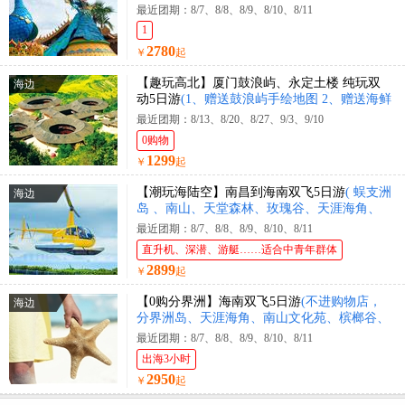
公园+花卉园+曼迈集市+星光夜市)
最近团期：8/7、8/8、8/9、8/10、8/11
1
2780
￥
起
【趣玩高北】厦门鼓浪屿、永定土楼 纯玩双
海边
动5日游
(1、赠送鼓浪屿手绘地图 2、赠送海鲜
大咖锅)
最近团期：8/13、8/20、8/27、9/3、9/10
0购物
1299
￥
起
【潮玩海陆空】南昌到海南双飞5日游
( 蜈支洲
海边
岛 、南山、天堂森林、玫瑰谷、天涯海角、
直升机体验、豪华游艇出海 )
最近团期：8/7、8/8、8/9、8/10、8/11
直升机、深潜、游艇……适合中青年群体
2899
￥
起
【0购分界洲】海南双飞5日游
(不进购物店，
海边
分界洲岛、天涯海角、南山文化苑、槟榔谷、
黎王夜宴)
最近团期：8/7、8/8、8/9、8/10、8/11
出海3小时
2950
￥
起