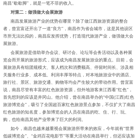
南昌“歇歇脚”，就是一笔不菲的收入。
对策二：做强做大会展旅游
南昌发展旅游产业的优势在哪里？除了做江西旅游资源的整合
者，曾宜富还开出了一道“良方”，南昌作为省会城市，这是其他设区
市所无法比拟的，南昌应发挥优势，打造现代旅游产业，做强做大会
展旅游。
会展旅游是借助举办会议、研讨会、论坛等会务活动以及各种展
览会而开展的旅游形式，应该成为南昌发展旅游业的重点。目前，会
展旅游具有组团规模大、客人档次和消费额高、停留时间长、涉及相
关服务行业多、成本低、利润丰厚等特点，对本地旅游业中的酒店、
旅行社、景区、旅游交通、购物等均会产生较大的带动作用。曾宜富
说，南昌尽管有丰富的红色旅游资源，但外地游客来江西看“红色”，
首先想到的应该是井冈山。他介绍，曾在南昌举办的“中国(江西)红色
旅游博览会”，吸引了全国超百家红色旅游景点参加，不仅扩大了南昌
红色旅游的知名度，参加博览会的人员在南昌的吃、住、行、玩、
购，也给南昌其他产业带来了巨大的利润。
如今，南昌也越来越重视会展旅游所带来的效应，今年就有“世界
低碳博览会”、“金鸡百花电影节”等重大活动在南昌举行，但还应该加