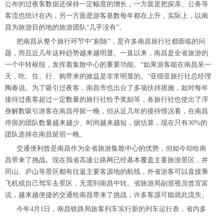
公布的过夜客数据还保持一定幅度的增长，一方面是把探亲、公务等
客流也统计在内，另一方面是游客基数每年都在上升，实际上，以南
昌为旅游目的地的旅游团队“几乎没有”。
把南昌从整个旅行环节中“剔除”，是许多南昌旅行社都面临的问
题，而且近几年这种趋势越来越明显。一直以来，南昌是全省旅游的
一个中转枢纽，发挥着集散中心的重要功能。“如果游客能在南昌呆一
天，吃、住、行、购带来的效益是非常明显的。”亚细亚旅行社总经理
陶春说。为了吸引过夜客，南昌市也出台了多项扶持措施，如对每年
接待过夜客超过一定数量的旅行社给予奖励等，各旅行社也使出了浑
身解数吸引游客在南昌停留一晚，但从近几年的接待情况看，在南昌
停留的团队数量越来越少、时间越来越短，据估算，现在只有30%的
团队选择在南昌留宿一晚。
交通便利曾是南昌作为全省旅游集散中心的优势，但如今却给南
昌带来了挑战。现在我省高速公路网已经基本覆盖主要旅游景区，井
冈山、庐山等景区都有往返主要客源地的航线，外省游客可以直接乘
飞机或自己驾车去景区，无需到南昌中转。省旅游局副巡视员曾宜富
说，越来越便捷的交通给南昌带来了挑战，许多客源可能就此流失。
今年4月1日，南昌铁路局旅客列车实行新的列车运行表，省内多