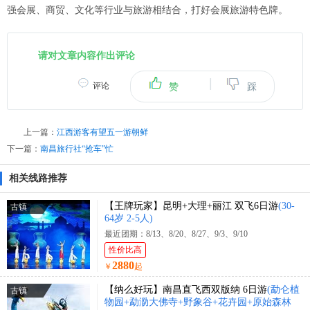
强会展、商贸、文化等行业与旅游相结合，打好会展旅游特色牌。
请对文章内容作出评论
|
评论
赞
踩
上一篇：
江西游客有望五一游朝鲜
下一篇：
南昌旅行社“抢车”忙
相关线路推荐
【王牌玩家】昆明+大理+丽江 双飞6日游
(30-
古镇
64岁 2-5人)
最近团期：8/13、8/20、8/27、9/3、9/10
性价比高
2880
￥
起
【纳么好玩】南昌直飞西双版纳 6日游
(勐仑植
古镇
物园+勐泐大佛寺+野象谷+花卉园+原始森林