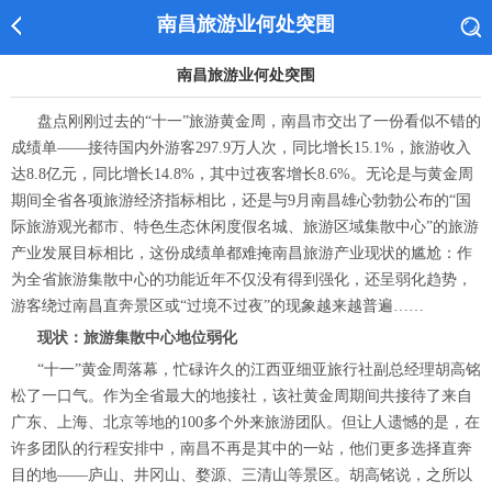
南昌旅游业何处突围
南昌旅游业何处突围
盘点刚刚过去的“十一”旅游黄金周，南昌市交出了一份看似不错的
成绩单——接待国内外游客297.9万人次，同比增长15.1%，旅游收入
达8.8亿元，同比增长14.8%，其中过夜客增长8.6%。无论是与黄金周
期间全省各项旅游经济指标相比，还是与9月南昌雄心勃勃公布的“国
际旅游观光都市、特色生态休闲度假名城、旅游区域集散中心”的旅游
产业发展目标相比，这份成绩单都难掩南昌旅游产业现状的尴尬：作
为全省旅游集散中心的功能近年不仅没有得到强化，还呈弱化趋势，
游客绕过南昌直奔景区或“过境不过夜”的现象越来越普遍……
现状：旅游集散中心地位弱化
“十一”黄金周落幕，忙碌许久的江西亚细亚旅行社副总经理胡高铭
松了一口气。作为全省最大的地接社，该社黄金周期间共接待了来自
广东、上海、北京等地的100多个外来旅游团队。但让人遗憾的是，在
许多团队的行程安排中，南昌不再是其中的一站，他们更多选择直奔
目的地——庐山、井冈山、婺源、三清山等景区。胡高铭说，之所以