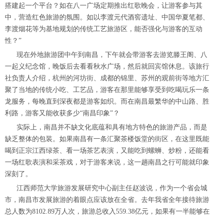
搭建起一个平台？如在八一广场定期推出红歌晚会，让游客参与其
中，营造红色旅游的氛围。如以李渡元代酒窖遗址、中国华夏笔都、
李渡烟花等为基地规划的传统工艺旅游区，能否强化与游客的互动
性？”
现在外地旅游团中午到南昌，下午就会带游客去游览滕王阁、八
一起义纪念馆，晚饭后去看看秋水广场，然后就回宾馆休息。该旅行
社负责人介绍，杭州的河坊街、成都的锦里、苏州的观前街等地方汇
聚了当地的传统小吃、工艺品，游客在那里能够享受到吃喝玩乐一条
龙服务，每晚直到深夜都是游客如织。而在南昌最繁华的中山路、胜
利路，游客又能收获多少“南昌印象”？
实际上，南昌并不缺文化底蕴和具有地方特色的旅游产品，而是
缺乏整体的包装。如果南昌有一条汇聚茶楼饭堂的街区，在这里既能
喝到正宗江西绿茶、看一场茶艺表演，又能吃到螺蛳、炒粉，还能看
一场红歌表演和采茶戏，对于游客来说，这一趟南昌之行可能就印象
深刻了。
江西师范大学旅游发展研究中心副主任赵波说，作为一个省会城
市，南昌市发展旅游的着眼点应该放在全省。去年我省全年接待旅游
总人数为8102.89万人次，旅游总收入559.38亿元，如果有一半能够在