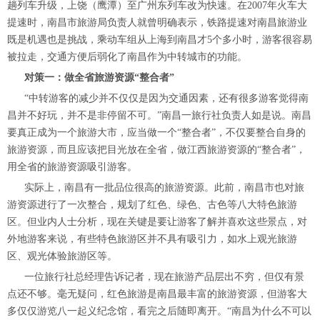
趟列车升级，上饶（鹰潭）至广州东列车改为快速。在2007年火车大
提速时，南昌市旅游局负责人就曾明确表示，铁路提速对南昌旅游业
既是机遇也是挑战，乘动车组从上海到南昌才5个多小时，游客很容易
被拉走，交通方便后弱化了南昌作为中转城市的功能。
对策一：做全省旅游资源“整合者”
“中转游客的减少并不仅仅是因为交通因素，还有很多游客觉得南
昌并不好玩，并不是非停留不可。”南昌一旅行社负责人如是说。南昌
要真正成为一个旅游大市，应当做一个“整合者”，不仅要整合自身的
旅游资源，而且应该把目光放在全省，做江西旅游资源的“整合者”，
用全省的旅游资源吸引游客。
实际上，南昌有一批品位很高的旅游资源。此前，南昌市也对旅
游资源进行了一次整合，规划了红色、绿色、古色等八大特色旅游
区。但业内人士分析，现在关键是要让游客了解并喜欢这些景点，对
外地游客来说，有些特色旅游区并不具有吸引力，如水上观光旅游
区、观光体验旅游区等。
一位旅行社总经理告诉记者，现在旅游产品层出不穷，但仅有景
点还不够。毫无疑问，红色旅游是南昌最丰富的旅游资源，但游客大
多仅仅游览八一起义纪念馆，看完之后随即离开。“南昌为什么不可以