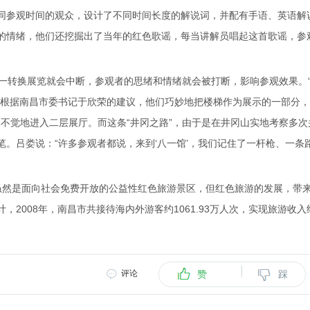
同参观时间的观众，设计了不同时间长度的解说词，并配有手语、英语解
的情绪，他们还挖掘出了当年的红色歌谣，每当讲解员唱起这首歌谣，参
楼层一转换展览就会中断，参观者的思绪和情绪就会被打断，影响参观效果。
，根据南昌市委书记于欣荣的建议，他们巧妙地把楼梯作为展示的一部分
然不觉地进入二层展厅。而这条“井冈之路”，由于是在井冈山实地考察多次
。吕娄说：“许多参观者都说，来到‘八一馆’，我们记住了一杆枪、一条
，虽然是面向社会免费开放的公益性红色旅游景区，但红色旅游的发展，带
2008年，南昌市共接待海内外游客约1061.93万人次，实现旅游收入
|
评论
赞
踩