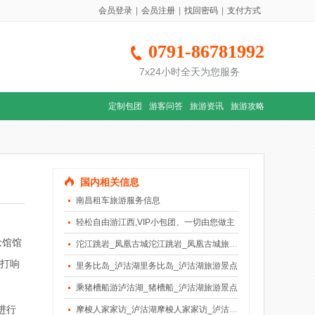
会员登录
|
会员注册
|
找回密码
|
支付方式
0791-86781992
7x24小时全天为您服务
定制包团
游客问答
旅游资讯
旅游攻略
国内相关信息
南昌租车旅游服务信息
轻松自由游江西,VIP小包团、一切由您做主
念馆馆
沱江跳岩_凤凰古城沱江跳岩_凤凰古城旅游景点
是打响
里务比岛_泸沽湖里务比岛_泸沽湖旅游景点
乘猪槽船游泸沽湖_猪槽船_泸沽湖旅游景点
进行
摩梭人家家访_泸沽湖摩梭人家家访_泸沽湖旅游景点