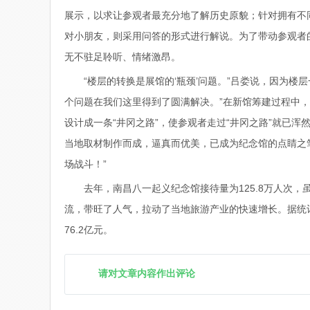
展示，以求让参观者最充分地了解历史原貌；针对拥有不
对小朋友，则采用问答的形式进行解说。为了带动参观者
无不驻足聆听、情绪激昂。
“楼层的转换是展馆的‘瓶颈’问题。”吕娄说，因为
个问题在我们这里得到了圆满解决。”在新馆筹建过程中
设计成一条“井冈之路”，使参观者走过“井冈之路”就已浑
当地取材制作而成，逼真而优美，已成为纪念馆的点睛之笔
场战斗！”
去年，南昌八一起义纪念馆接待量为125.8万人次
流，带旺了人气，拉动了当地旅游产业的快速增长。据统计，
76.2亿元。
请对文章内容作出评论