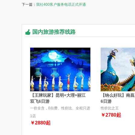
下一篇：
我社400客户服务电话正式开通
国内旅游推荐线路
【王牌玩家】昆明+大理+丽江
【纳么好玩】南昌
双飞6日游
6日游
一价全含，0自费、性价比、全程只进
性价比之王
￥
2780
起
1店
￥
2880
起