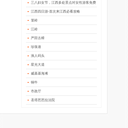
三八妇女节，江西多处景点对女性游客免费
江西四日游-首次来江西必看攻略
篁岭
江岭
严田古樟
珍珠港
渔人码头
星光大道
威基基海滩
铜牛
市政厅
圣塔芭芭拉法院