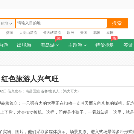
搜索
目的地
婺源
大觉山漂流
仰天峡漂流
欧洲
美国
韩国
泰国
热
热
内游
出境游
海岛游
主题游
特价抢购
签证
：红色旅游人兴气旺
月02日 信息发布：南昌国旅 游客/发表人：鸿大哥大)
塑赫然耸立：一只强有力的大手正在扣动一支冲天而立的步枪的扳机。纪
弹上了膛，才会扣动扳机。这样，即便是小孩子，一看就知道，这里，就
了实物、图片，他们采取多媒体演示、场景复原、进入式场景等多种形式