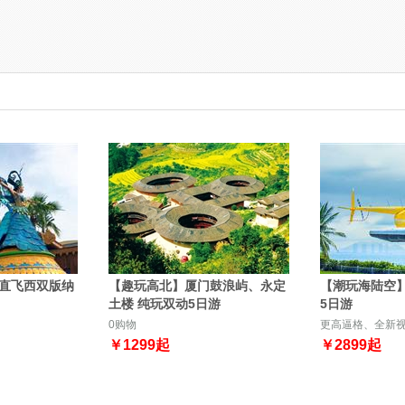
直飞西双版纳
【趣玩高北】厦门鼓浪屿、永定
【潮玩海陆空
土楼 纯玩双动5日游
5日游
0购物
更高逼格、全新
￥
1299
起
￥
2899
起