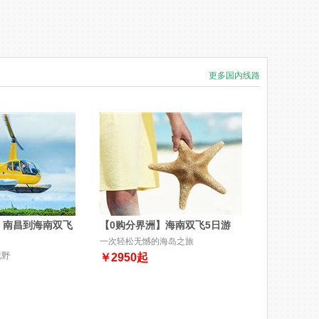
更多国内线路
】南昌到海南双飞
【0购分界洲】海南双飞5日游
一次轻松无憾的海岛之旅
视野
￥
2950
起