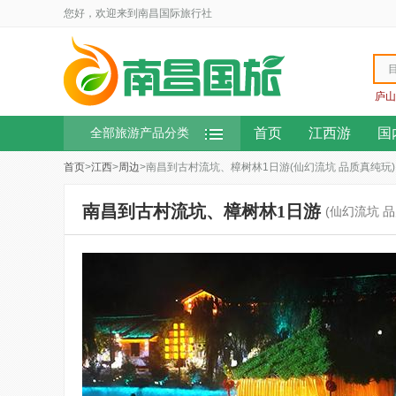
您好，欢迎来到南昌国际旅行社
庐山
首页
江西游
国
全部旅游产品分类
首页
>
江西
>
周边
>南昌到古村流坑、樟树林1日游(仙幻流坑 品质真纯玩)
南昌到古村流坑、樟树林1日游
(仙幻流坑 