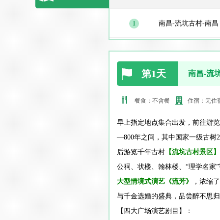
南昌-流坑古村-南昌
1
第1天
南昌-流
餐食：不含餐
住宿：无住
早上指定地点集合出发，前往游览
—800年之间，其中国家一级古树
后游览千年古村
【流坑古村景区】
公祠、状楼、翰林楼、“理学名家
大型情境式演艺《流芳》
，浓缩了
与千金选婚的盛典，品尝醉不思归
【四大广场演艺剧目】：