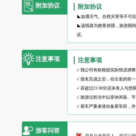
附加协议
附加协议
◣如遇天气、自然灾害等不可
◣该线路为散客拼团，旅游期
还。
注意事项
注意事项
√ 我公司有权根据实际情况调
√ 报名完成之后，在出发的前一
√ 若超过21:00分还未有
√ 旅游过程当中以穿休闲装、
√ 晕车严重者请自备晕车药，
游客问答
我是马来西亚人，我可以报