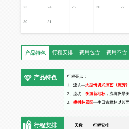
23
24
25
26
27
30
31
行程安排
费用包含
费用不含
产品特色
产品特色
行程亮点：
1、流坑—
大型情境式演艺《流芳
2、流坑—
夜游新地标
，流坑夜景
3、
樟树林景区
—牛田古樟林以其
行程安排
天数
行程安排