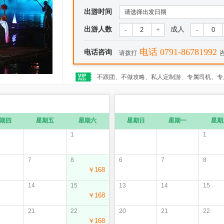
出游时间
请选择出发日期
出游人数
成人
-
+
-
电话 0791-86781992
电话咨询
请拨打
不跟团、不做攻略、私人定制游、专属司机、专
期四
星期五
星期六
星期日
星期一
星期
1
1
7
8
6
7
8
￥168
14
15
13
14
15
￥168
21
22
20
21
22
￥168