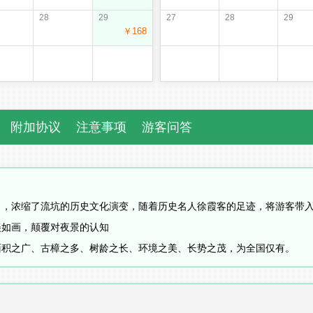
28
29
27
28
29
￥168
附加协议
注意事项
游客问答
》
，浓缩了流坑的历史文化演变，随着历史名人徐霞客的足迹，将游客带
美如画，颠覆对夜景的认知
面积之广、古樟之多、树龄之长、环境之美、长势之茂，为全国仅有。