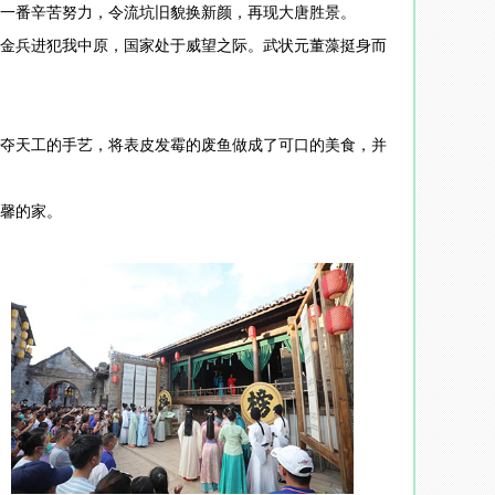
过一番辛苦努力，令流坑旧貌换新颜，再现大唐胜景。
金兵进犯我中原，国家处于威望之际。武状元董藻挺身而
夺天工的手艺，将表皮发霉的废鱼做成了可口的美食，并
馨的家。