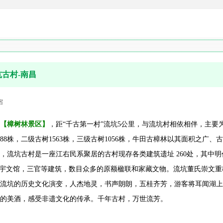
坑古村-南昌
宿
【樟树林景区】
，距“千古第一村”流坑5公里，与流坑村相依相伴，主要
288株，二级古树1563株，三级古树1056株，牛田古樟林以其面积之
，流坑古村是一座江右民系聚居的古村现存各类建筑遗址 260处，其中明代
”宇文馆，三官等建筑，数目众多的原额楹联和家藏文物。流坑董氏崇文
流坑的历史文化演变，人杰地灵，书声朗朗，五桂齐芳，游客将耳闻湖上
的美酒，感受非遗文化的传承。千年古村，万世流芳。