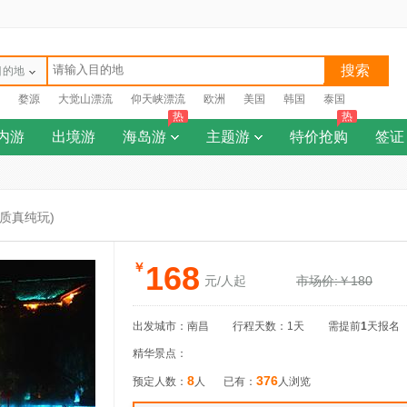
搜索
目的地
婺源
大觉山漂流
仰天峡漂流
欧洲
美国
韩国
泰国
热
热
内游
出境游
海岛游
主题游
特价抢购
签证
品质真纯玩)
168
￥
元/人起
市场价:￥180
出发城市：南昌
行程天数：1天
需提前
1
天报名
精华景点：
8
376
预定人数：
人
已有：
人浏览