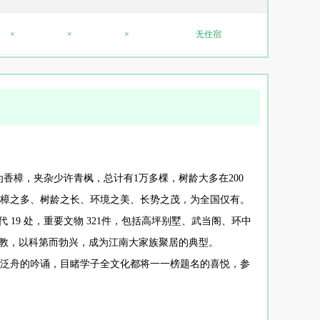
×
×
×
无住宿
为香樟，夹杂少许青枫，总计有1万多棵，树龄大多在200
广、古樟之多、树龄之长、环境之美、长势之茂，为全国仅有。
 19 处，重要文物 321件，包括高坪别墅、武当阁、环中
重教，以科第而勃兴，成为江南大家族聚居的典型。
泛舟的吟诵，目睹学子全文化都将一一榜题名的喜悦，参