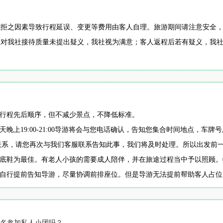
抗拒之因素导致行程延误、变更等费用由客人自理。旅游期间请注意安全
间对我社接待质量未提出疑义，我社视为满意；客人返程后若有疑义，我
整行程先后顺序，但不减少景点，不降低标准。
天晚上19:00-21:00导游将会与您电话确认，告知您集合时间地点，车
人与您联系，请您再次与我们客服联系告知此事，我们将及时处理。所以出发前
平底鞋为最佳。有老人小孩的需要成人陪伴，并在旅途过程当中予以照顾
并自行提前告知导游，尽量协调前排座位。但是导游无法提前帮助客人占
名参加私人小团吗？