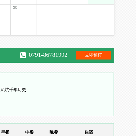
30
0791-86781992
立即预订
入流坑千年历史
早餐
中餐
晚餐
住宿