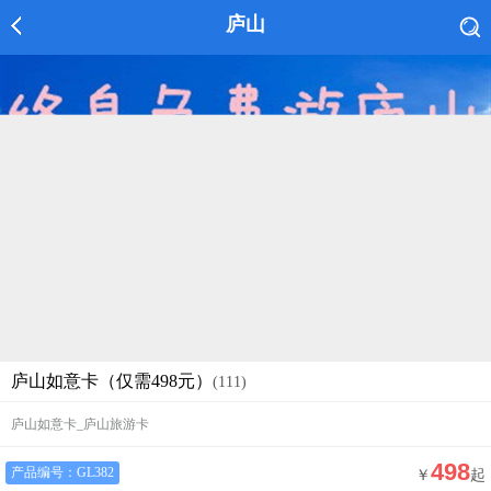
庐山
庐山如意卡（仅需498元）
(111)
庐山如意卡_庐山旅游卡
498
产品编号：
GL382
￥
起