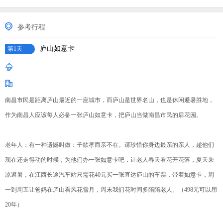
参考行程
庐山如意卡
第1天
南昌市民是距离庐山最近的一座城市，而庐山是世界名山，也是休闲避暑胜地，
作为南昌人应该每人必备一张庐山如意卡，把庐山当做南昌市民的后花园。
老年人：有一种遗憾叫做：子欲孝而亲不在。请珍惜你身边最亲的亲人，趁他们
现在还走得动的时候，为他们办一张如意卡吧，让老人春天看花开花落，夏天乘
凉避暑，在江西长途汽车站只需花40元买一张直达庐山的车票，带着如意卡，周
一到周五让爸妈在庐山看风花雪月，周末我们花时间多陪陪老人。（498元可以用
20年）