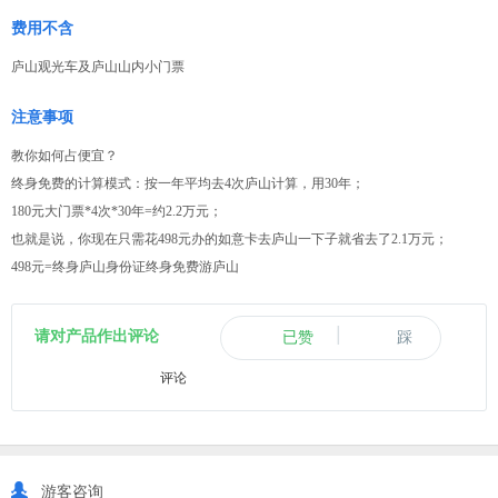
费用不含
庐山观光车及庐山山内小门票
注意事项
教你如何占便宜？
终身免费的计算模式：按一年平均去4次庐山计算，用30年；
180元大门票*4次*30年=约2.2万元；
也就是说，你现在只需花498元办的如意卡去庐山一下子就省去了2.1万元；
498元=终身庐山身份证终身免费游庐山
|
请对产品作出评论
已赞
踩
评论
游客咨询