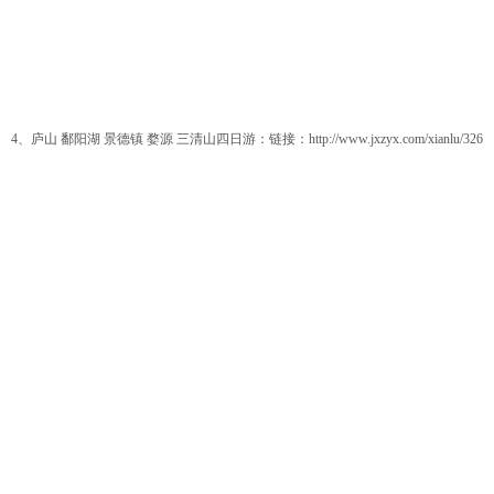
4、庐山 鄱阳湖 景德镇 婺源 三清山四日游：链接：
http://www.jxzyx.com/xianlu/326