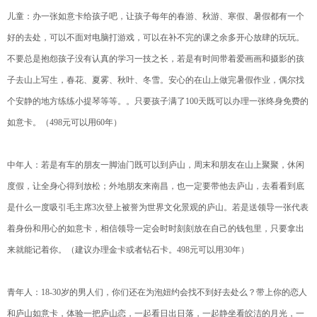
儿童：办一张如意卡给孩子吧，让孩子每年的春游、秋游、寒假、暑假都有一个
好的去处，可以不面对电脑打游戏，可以在补不完的课之余多开心放肆的玩玩。
不要总是抱怨孩子没有认真的学习一技之长，若是有时间带着爱画画和摄影的孩
子去山上写生，春花、夏雾、秋叶、冬雪。安心的在山上做完暑假作业，偶尔找
个安静的地方练练小提琴等等。。只要孩子满了100天既可以办理一张终身免费的
如意卡。（498元可以用60年）
中年人：若是有车的朋友一脚油门既可以到庐山，周末和朋友在山上聚聚，休闲
度假，让全身心得到放松；外地朋友来南昌，也一定要带他去庐山，去看看到底
是什么一度吸引毛主席3次登上被誉为世界文化景观的庐山。若是送领导一张代表
着身份和用心的如意卡，相信领导一定会时时刻刻放在自己的钱包里，只要拿出
来就能记着你。（建议办理金卡或者钻石卡。498元可以用30年）
青年人：18-30岁的男人们，你们还在为泡妞约会找不到好去处么？带上你的恋人
和庐山如意卡，体验一把庐山恋，一起看日出日落，一起静坐看皎洁的月光，一