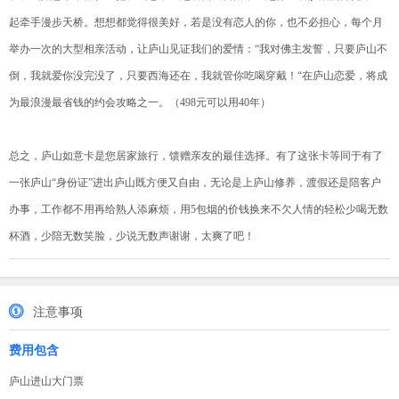
起牵手漫步天桥。想想都觉得很美好，若是没有恋人的你，也不必担心，每个月
举办一次的大型相亲活动，让庐山见证我们的爱情：“我对佛主发誓，只要庐山不
倒，我就爱你没完没了，只要西海还在，我就管你吃喝穿戴！“在庐山恋爱，将成
为最浪漫最省钱的约会攻略之一。（498元可以用40年）
总之，庐山如意卡是您居家旅行，馈赠亲友的最佳选择。有了这张卡等同于有了
一张庐山“身份证”进出庐山既方便又自由，无论是上庐山修养，渡假还是陪客户
办事，工作都不用再给熟人添麻烦，用5包烟的价钱换来不欠人情的轻松少喝无数
杯酒，少陪无数笑脸，少说无数声谢谢，太爽了吧！
注意事项
费用包含
庐山进山大门票