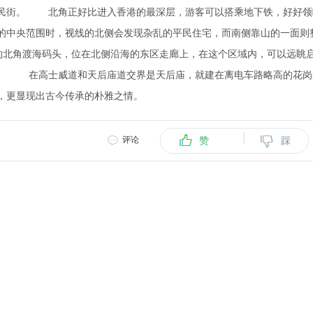
庶民街。 北角正好比进入香港的最深层，游客可以搭乘地下铁，好好领
的中央范围时，视线的北侧会发现杂乱的平民住宅，而南侧靠山的一面则
北角渡海码头，位在北侧沿海的东区走廊上，在这个区域内，可以远眺
者。 在高士威道和天后庙道交界是天后庙，就建在离电车路略高的花岗
，更显现出古今传承的朴雅之情。
|
评论
赞
踩