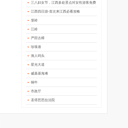
三八妇女节，江西多处景点对女性游客免费
江西四日游-首次来江西必看攻略
篁岭
江岭
严田古樟
珍珠港
渔人码头
星光大道
威基基海滩
铜牛
市政厅
圣塔芭芭拉法院