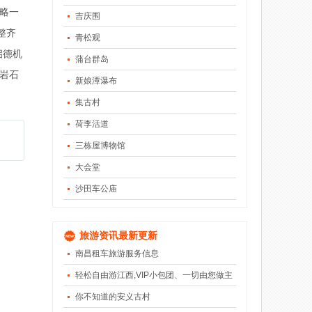
略一
吉庆围
整齐
青松观
启德机
蒲台群岛
岩石
新娘潭瀑布
集古村
荷李活道
三栋屋博物馆
大会堂
沙田车公庙
旅游资讯最新更新
南昌租车旅游服务信息
轻松自由游江西,VIP小包团、一切由您做主
你不知道的安义古村