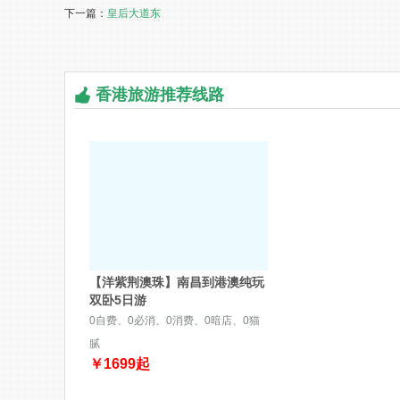
下一篇：
皇后大道东
香港旅游推荐线路
【洋紫荆澳珠】南昌到港澳纯玩
双卧5日游
0自费、0必消、0消费、0暗店、0猫
腻
￥
1699
起