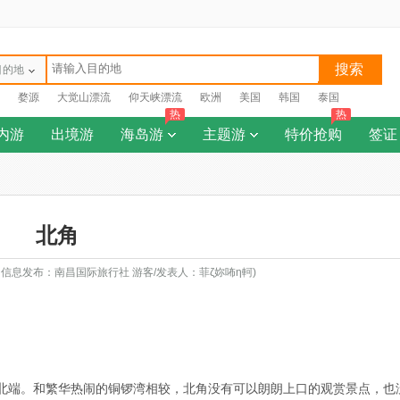
搜索
目的地
婺源
大觉山漂流
仰天峡漂流
欧洲
美国
韩国
泰国
热
热
内游
出境游
海岛游
主题游
特价抢购
签证
北角
日 信息发布：南昌国际旅行社 游客/发表人：菲ζ妳咘η軻)
北端。和繁华热闹的铜锣湾相较，北角没有可以朗朗上口的观赏景点，也