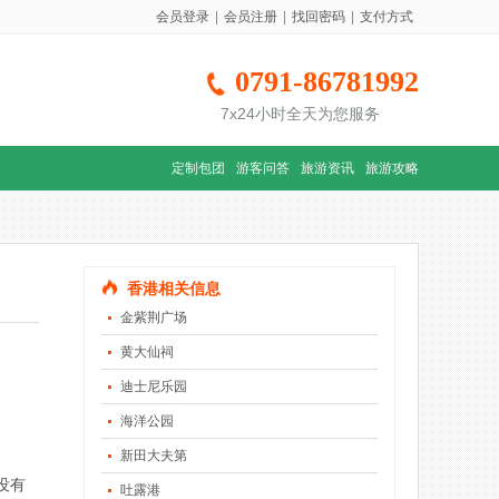
会员登录
|
会员注册
|
找回密码
|
支付方式
0791-86781992
7x24小时全天为您服务
定制包团
游客问答
旅游资讯
旅游攻略
香港相关信息
金紫荆广场
黄大仙祠
迪士尼乐园
海洋公园
新田大夫第
没有
吐露港