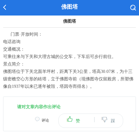
佛图塔
佛图塔
门票·开放时间：
电话咨询
交通概况：
可乘往来与下关和大理古城的公交车，下车后可步行前往。
景点简介：
佛图塔位于下关北面羊坪村，距离下关3公里，塔高30.07米，为十三
级密檐空心方形的砖塔，立于佛图寺前（现佛图寺仅留殿房，所塑佛
像自1937年以来已逐年被毁，塔因寺而得名）。
请对文章内容作出评论
|
评论
赞
踩