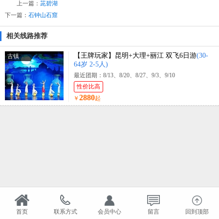
上一篇：
茈碧湖
下一篇：
石钟山石窟
相关线路推荐
【王牌玩家】昆明+大理+丽江 双飞6日游
(30-
古镇
64岁 2-5人)
最近团期：8/13、8/20、8/27、9/3、9/10
性价比高
2880
￥
起
首页
联系方式
会员中心
留言
回到顶部