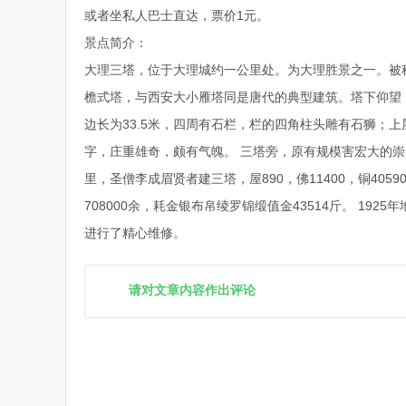
或者坐私人巴士直达，票价1元。
景点简介：
大理三塔，位于大理城约一公里处。为大理胜景之一。被称为
檐式塔，与西安大小雁塔同是唐代的典型建筑。塔下仰望
边长为33.5米，四周有石栏，栏的四角柱头雕有石狮；上
字，庄重雄奇，颇有气魄。 三塔旁，原有规模害宏大的
里，圣僧李成眉贤者建三塔，屋890，佛11400，铜40
708000余，耗金银布帛绫罗锦缎值金43514斤。 1
进行了精心维修。
请对文章内容作出评论