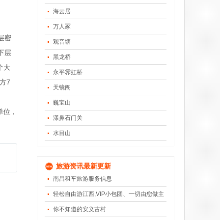
海云居
万人冢
层密
观音塘
下层
黑龙桥
个大
永平霁虹桥
方7
天镜阁
巍宝山
单位，
漾鼻石门关
水目山
旅游资讯最新更新
南昌租车旅游服务信息
轻松自由游江西,VIP小包团、一切由您做主
你不知道的安义古村