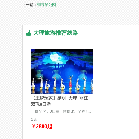
下一篇：
蝴蝶泉公园
大理旅游推荐线路
【王牌玩家】昆明+大理+丽江
双飞6日游
一价全含，0自费、性价比、全程只进
1店
￥
2880
起