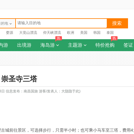
搜索
目的地
婺源
大觉山漂流
仰天峡漂流
欧洲
美国
韩国
泰国
热
热
内游
出境游
海岛游
主题游
特价抢购
签证
崇圣寺三塔
18日 信息发布：南昌国旅 游客/发表人：大隐隐于此)
理古城前往景区，可选择步行，只需半小时；也可乘小马车至三塔，费用4