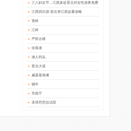
三八妇女节，江西多处景点对女性游客免费
江西四日游-首次来江西必看攻略
篁岭
江岭
严田古樟
珍珠港
渔人码头
星光大道
威基基海滩
铜牛
市政厅
圣塔芭芭拉法院