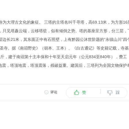
大理古文化的象征。 三塔的主塔名叫千寻塔，高69.13米，为方形16
，只见塔矗云端，云移塔驻，似有倾倒之势。塔的基座呈方形，分三层，
层边长21米，其东面正中有石照壁，上有黔园公沐世阶题的“永镇山川”四
崇圣寺。据《南诏野史》（胡本、王本）、《白古通记》等史籍记载，寺基
590斤，建于南诏第十主丰保和十年至天启元年（公元834至840年），费工
925年地震，塔顶地震，塔顶震落，残破益重。建国后，三塔列为全国文物保护
|
评论
赞
踩