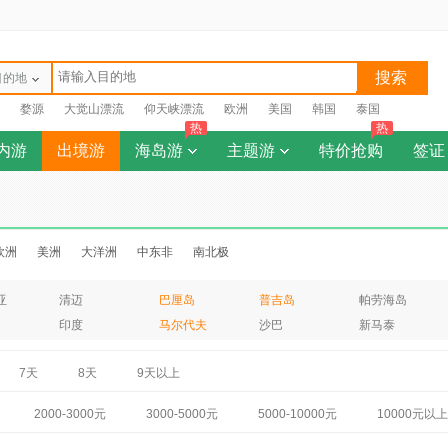
搜索
目的地
婺源
大觉山漂流
仰天峡漂流
欧洲
美国
韩国
泰国
热
热
内游
出境游
海岛游
主题游
特价抢购
签证
欧洲
美洲
大洋洲
中东非
南北极
亚
清迈
巴厘岛
普吉岛
帕劳海岛
印度
马尔代夫
沙巴
新马泰
7天
8天
9天以上
2000-3000元
3000-5000元
5000-10000元
10000元以上