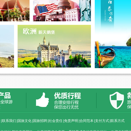
旅
|
联系我们
|
国旅文化
|
国旅招聘
|
社会责任
|
免责声明
|
合同范本
|
支付方式
|
联系方式