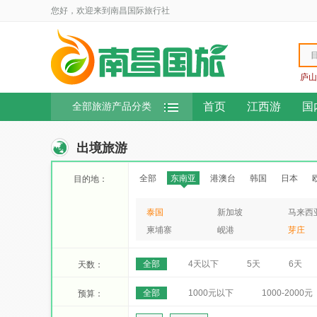
您好，欢迎来到南昌国际旅行社
庐山
首页
江西游
国
全部旅游产品分类
出境旅游
全部
东南亚
港澳台
韩国
日本
目的地：
泰国
新加坡
马来西
柬埔寨
岘港
芽庄
全部
4天以下
5天
6天
天数：
全部
1000元以下
1000-2000元
预算：