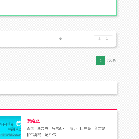
上一页
1
/0
1
共0条
东南亚
泰国
新加坡
马来西亚
清迈
巴厘岛
普吉岛
帕劳海岛
尼泊尔