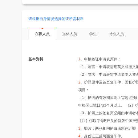
请根据自身情况选择签证所需材料
在职人员
退休人员
学生
待业人员
基本资料
1
、申根签证申请表原件：
（1）语言：申请表需用英文或德文
（2）签名：申请表需申请者本人签
2
、护照原件及首页复印件：因私护
项目：
（1）护照的有效期原则上需超过预
申根区出境日期3个月以上。 （2
（3）护照上的签名页必须由申请者
【注】①以字母E开头的新版中国护
3
、照片：两张相同的白底彩色近照（近
4
、身份证正反两面复印件。