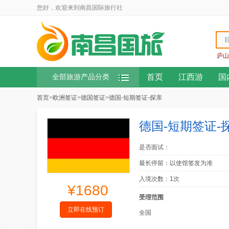
您好，欢迎来到南昌国际旅行社
庐山
首页
江西游
国
全部旅游产品分类
首页
>
欧洲签证
>
德国签证
>
德国-短期签证-探亲
德国-短期签证-
是否面试：
最长停留：以使馆签发为准
入境次数：1次
¥1680
受理范围
立即在线预订
全国