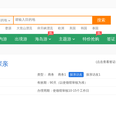
搜索
目的地
婺源
大觉山漂流
仰天峡漂流
欧洲
美国
韩国
泰国
热
热
内游
出境游
海岛游
主题游
特价抢购
签证
(点击查看签证
探亲
类型：
商务
商务1
探亲访友
探亲访友1
有效期：90天（以使领馆审核为准）
办理周期：使领馆审核10-15个工作日