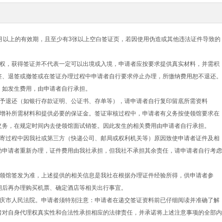
月以上的有效期，且至少有3张以上空白签证页，若因使用伪造或其他违法证件导致的
主权，获得签证并不代表一定可以出境或入境，申请者应按要求提供真实材料，并需积
签、退签或撤签或在签证办理过程中申请者自行要求停止办理，所缴纳费用恕不退还。
，如发生费用，由申请者自行承担。
不予退还（如银行存款证明、公证书、存单等），请申请者自行复印留底所需资料
社增补所需材料和提供必要的保证金。签证审核过程中，申请者有义务按使领馆要求在
义务，在规定时间内去使领馆面试销签。因此发生的相关费用由申请者自行承担。
邮寄过程中因我社或第三方（快递公司、邮局或权利机关等）原因致使申请者证件及相
助申请者重新办理，证件费用由我社承担，但我社不承担其余责任，请申请者自行考虑
使领馆签发为准，上述提供的相关信息是我社在根据办理证件经验所得，供申请者参
期后再办理购买机票、确定酒店等相关出行事宜。
重庆市人民法院。申请者须特别注意：申请者在递交签证资料前已仔细阅读并准确了解
者对自身代理权真实性和合法性承担相应的法律责任，并承诺将上述注意事项的全部内