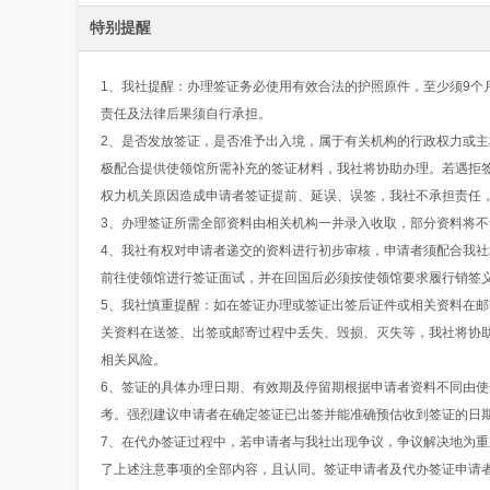
特别提醒
1、我社提醒：办理签证务必使用有效合法的护照原件，至少须9个
责任及法律后果须自行承担。
2、是否发放签证，是否准予出入境，属于有关机构的行政权力或
极配合提供使领馆所需补充的签证材料，我社将协助办理。若遇拒
权力机关原因造成申请者签证提前、延误、误签，我社不承担责任
3、办理签证所需全部资料由相关机构一并录入收取，部分资料将
4、我社有权对申请者递交的资料进行初步审核，申请者须配合我
前往使领馆进行签证面试，并在回国后必须按使领馆要求履行销签
5、我社慎重提醒：如在签证办理或签证出签后证件或相关资料在
关资料在送签、出签或邮寄过程中丢失、毁损、灭失等，我社将协
相关风险。
6、签证的具体办理日期、有效期及停留期根据申请者资料不同由
考。强烈建议申请者在确定签证已出签并能准确预估收到签证的日
7、在代办签证过程中，若申请者与我社出现争议，争议解决地为
了上述注意事项的全部内容，且认同。签证申请者及代办签证申请