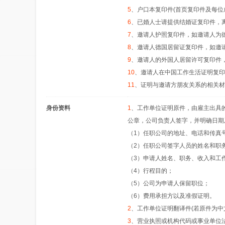
5
、户口本复印件(首页复印件及每位
6
、已婚人士请提供结婚证复印件，
7
、邀请人护照复印件，如邀请人为
8
、邀请人德国居留证复印件，如邀
9
、邀请人的外国人居留许可复印件
10
、邀请人在中国工作生活证明复印
11
、证明与邀请方朋友关系的相关材
身份资料
1
、工作单位证明原件，由雇主出具的
公章，公司负责人签字，并明确日期
（1）任职公司的地址、电话和传真
（2）任职公司签字人员的姓名和职
（3）申请人姓名、职务、收入和工
（4）行程目的；
（5）公司为申请人保留职位；
（6）费用承担方以及准假证明。
2
、工作单位证明翻译件(若原件为中
3
、营业执照或机构代码或事业单位