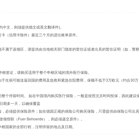
为中文，则须提供德文或英文翻译件)。
行卡（信用卡除外）最近三个月的进出账单原件。
地不属于该领区，请提供由当地相关部门颁发的暂住证或者出具的暂住证明（如，警
期申根签证，请购买适用于整个申根区域的境外医疗保险。
由于生病可能送返回国的费用及急救和紧急住院费用，保额不低于3万欧元（约合30万
的整个停留时间。 如在中国境内购买医疗保险，一般是按照北京时间投保，因此建议
日期多一天，以确保覆盖
险，必须提供保险原件；如在德国正规的保险公司购买保险，只需提供由保险公司出
馆联（Fuer Behoerde），则必须递交原件）。
申根国家的全部行程，注明停留的地点及日期。