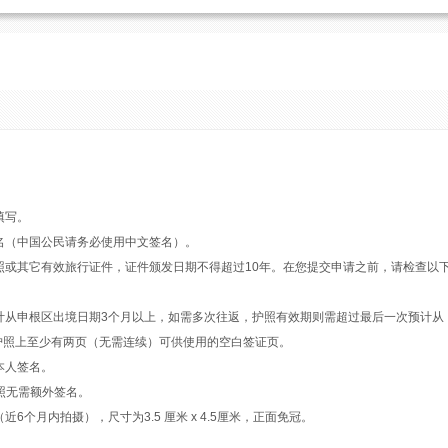
填写。
名（中国公民请务必使用中文签名）。
照或其它有效旅行证件，证件颁发日期不得超过10年。在您提交申请之前，请检查以
计从申根区出境日期3个月以上，如需多次往返，护照有效期则需超过最后一次预计从
）护照上至少有两页（无需连续）可供使用的空白签证页。
本人签名。
照无需额外签名。
6个月内拍摄），尺寸为3.5 厘米 x 4.5厘米，正面免冠。