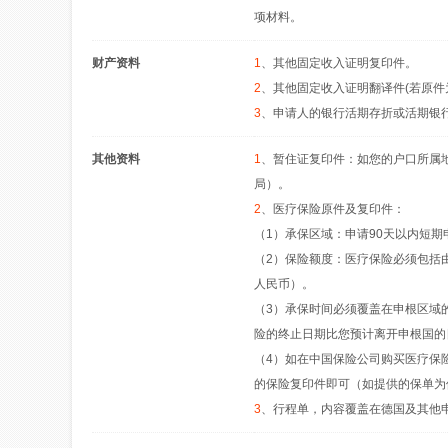
项材料。
财产资料
1
、其他固定收入证明复印件。
2
、其他固定收入证明翻译件(若原件
3
、申请人的银行活期存折或活期银
其他资料
1
、暂住证复印件：如您的户口所属
局）。
2
、医疗保险原件及复印件：
（1）承保区域：申请90天以内短
（2）保险额度：医疗保险必须包括
人民币）。
（3）承保时间必须覆盖在申根区域
险的终止日期比您预计离开申根国的
（4）如在中国保险公司购买医疗保
的保险复印件即可（如提供的保单为使领
3
、行程单，内容覆盖在德国及其他