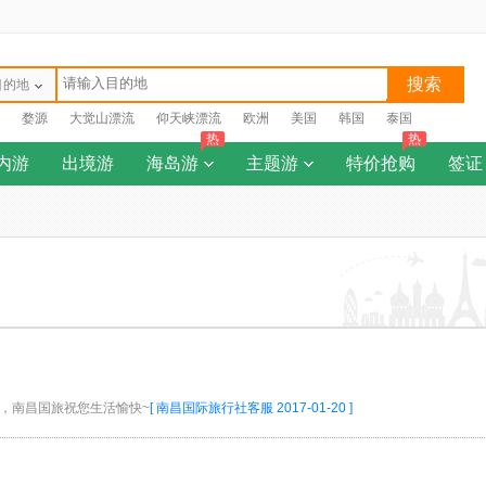
搜索
目的地
婺源
大觉山漂流
仰天峡漂流
欧洲
美国
韩国
泰国
热
热
内游
出境游
海岛游
主题游
特价抢购
签证
，南昌国旅祝您生活愉快~
[ 南昌国际旅行社客服 2017-01-20 ]