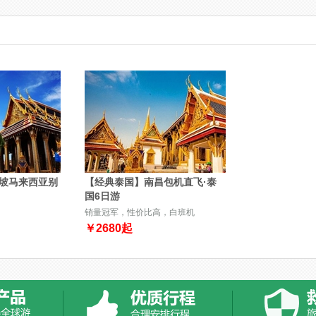
坡马来西亚别
【经典泰国】南昌包机直飞·泰
国6日游
销量冠军，性价比高，白班机
￥
2680
起