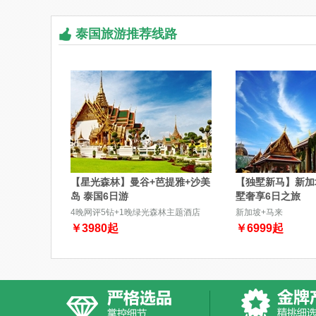
泰国旅游推荐线路
【星光森林】曼谷+芭提雅+沙美
【独墅新马】新加
岛 泰国6日游
墅奢享6日之旅
4晚网评5钻+1晚绿光森林主题酒店
新加坡+马来
￥
3980
起
￥
6999
起