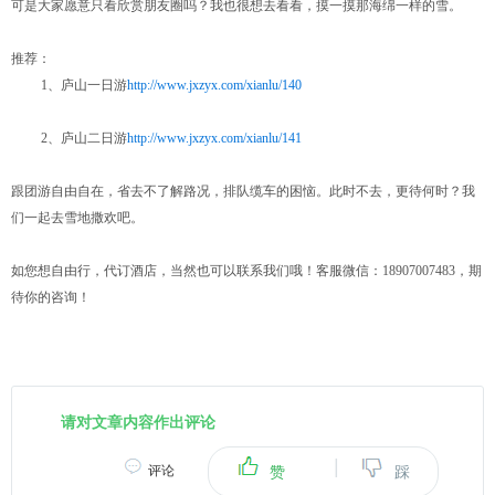
可是大家愿意只看欣赏朋友圈吗？我也很想去看看，摸一摸那海绵一样的雪。
推荐：
1、庐山一日游
http://www.jxzyx.com/xianlu/140
2、庐山二日游
http://www.jxzyx.com/xianlu/141
跟团游自由自在，省去不了解路况，排队缆车的困恼。此时不去，更待何时？我
们一起去雪地撒欢吧。
如您想自由行，代订酒店，当然也可以联系我们哦！客服微信：18907007483，期
待你的咨询！
请对文章内容作出评论
|
评论
赞
踩