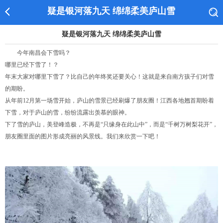
疑是银河落九天 绵绵柔美庐山雪
疑是银河落九天 绵绵柔美庐山雪
今年南昌会下雪吗？
哪里已经下雪了！？
年末大家对哪里下雪了？比自己的年终奖还要关心！这就是来自南方孩子们对雪
的期盼。
从年前12月第一场雪开始，庐山的雪景已经刷爆了朋友圈！江西各地翘首期盼着
下雪，对于庐山的雪，纷纷流露出羡慕的眼神。
下了雪的庐山，美登峰造极，不再是“只缘身在此山中”，而是“千树万树梨花开”，
朋友圈里面的图片形成亮丽的风景线。我们来欣赏一下吧！