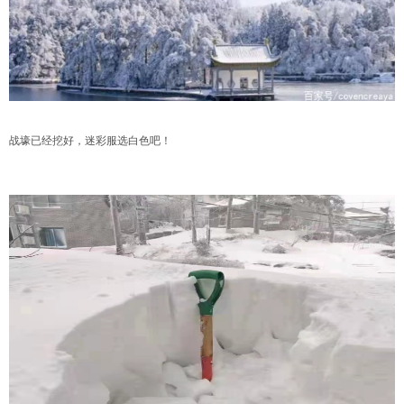
战壕已经挖好，迷彩服选白色吧！