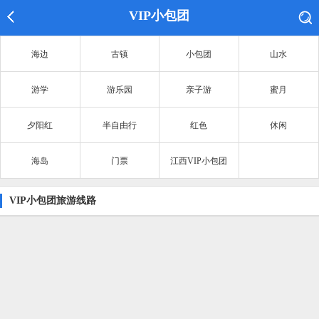
VIP小包团
海边
古镇
小包团
山水
游学
游乐园
亲子游
蜜月
夕阳红
半自由行
红色
休闲
海岛
门票
江西VIP小包团
VIP小包团旅游线路